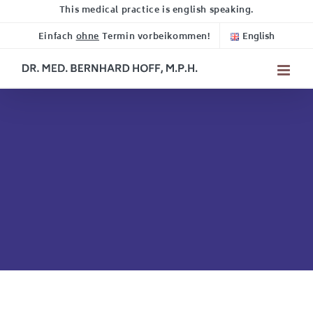
Zum
This medical practice is english speaking.
Inhalt
Einfach
ohne
Termin vorbeikommen!
English
springen