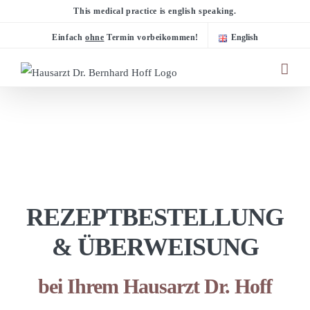
Zum
This medical practice is english speaking.
Inhalt
Einfach
ohne
Termin vorbeikommen!
English
springen
REZEPTBESTELLUNG
& ÜBERWEISUNG
bei Ihrem Hausarzt Dr. Hoff